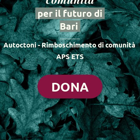
 per il futuro di 
Bari
Autoctoni - Rimboschimento di comunità 
APS ETS
DONA